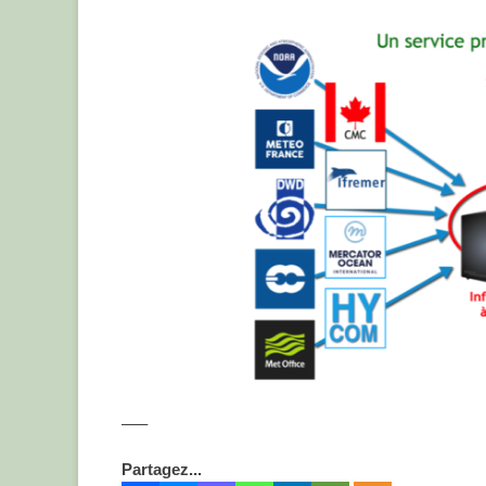
–––
Partagez...