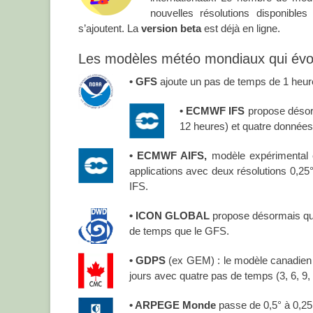
nouvelles résolutions disponible
s’ajoutent. La
version beta
est déjà en ligne.
Les modèles météo mondiaux qui évo
• GFS
ajoute un pas de temps de 1 heure 
• ECMWF IFS
propose désorma
12 heures) et quatre données 
• ECMWF AIFS,
modèle expérimental 
applications avec deux résolutions 0,25
IFS.
• ICON GLOBAL
propose désormais quat
de temps que le GFS.
• GDPS
(ex GEM) : le modèle canadien 
jours avec quatre pas de temps (3, 6, 9,
• ARPEGE Monde
passe de 0,5° à 0,25°