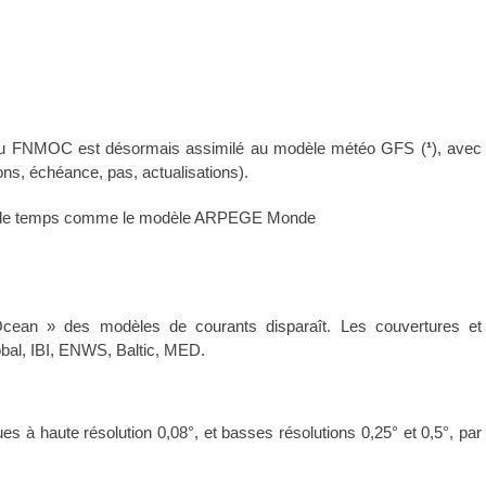
u FNMOC est désormais assimilé au modèle météo GFS (
¹
), avec
ons, échéance, pas, actualisations).
 de temps comme le modèle ARPEGE Monde
Ocean » des modèles de courants disparaît. Les couvertures et
obal, IBI, ENWS, Baltic, MED.
s à haute résolution 0,08°, et basses résolutions 0,25° et 0,5°, par