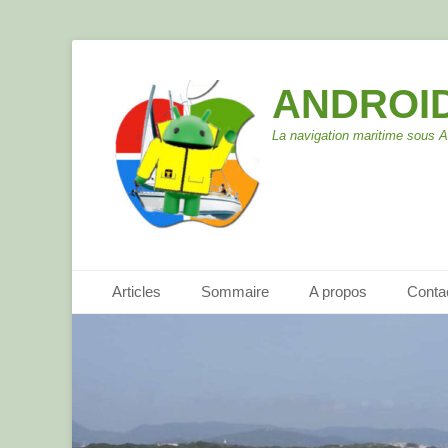
ANDROID
La navigation maritime sous 
Menu principal
Aller
Articles
Sommaire
A propos
Conta
au
contenu