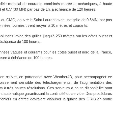
èle mondial de courants combinés marée et océaniques, à haute
) et 0,5°(30 MN) par pas de 1h. à échéance de 120 heures.
 du CMC, couvre le Saint-Laurent avec une grille de 0,5MN, par pas
nnées fournies : vent moyen à 10 mètres et courants.
olutions, avec des grilles jusqu’à 250 mètres sur les côtes ouest et
à échéance de 100 heures.
ées vagues et courants pour les côtes ouest et nord de la France,
 heure à échéance de 100 heures.
se en œuvre, en partenariat avec Weather4D, pour accompagner ce
oissement sensible des téléchargements, de l’augmentation des
ants à très hautes résolutions. Ces serveurs à haute disponibilité sont
nt automatique garantissant la continuité du service. Des procédures
chiers en entrée devraient viabiliser la qualité des GRIB en sortie