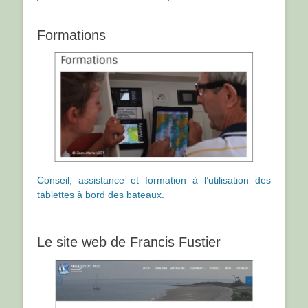
par
catégories
Formations
Conseil, assistance et formation à l’utilisation des
tablettes à bord des bateaux.
Le site web de Francis Fustier