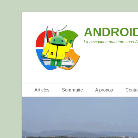
ANDROID
La navigation maritime sous 
Menu principal
Aller
Articles
Sommaire
A propos
Conta
au
contenu