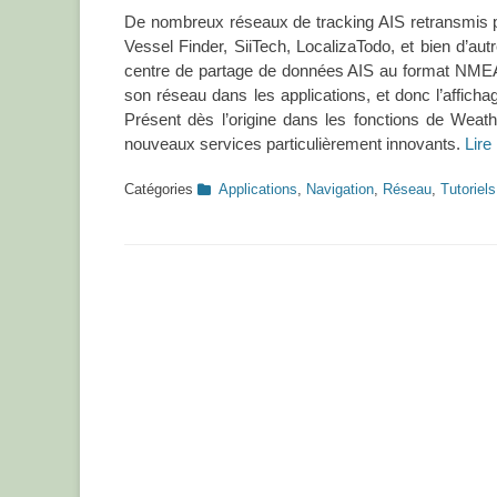
De nombreux réseaux de tracking AIS retransmis par
Vessel Finder, SiiTech, LocalizaTodo, et bien d’a
centre de partage de données AIS au format NMEA,
son réseau dans les applications, et donc l’afficha
Présent dès l’origine dans les fonctions de Wea
nouveaux services particulièrement innovants.
Lire
Catégories
Applications
,
Navigation
,
Réseau
,
Tutoriels
Navigation
des
articles