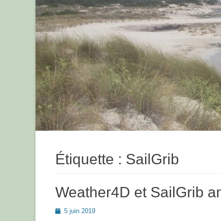
Étiquette :
SailGrib
Weather4D et SailGrib am
Posted
5 juin 2019
on